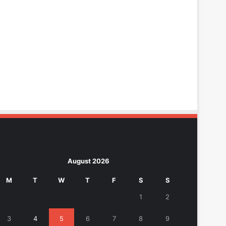
August 2026
M
T
W
T
F
S
S
1
2
3
4
5
6
7
8
9