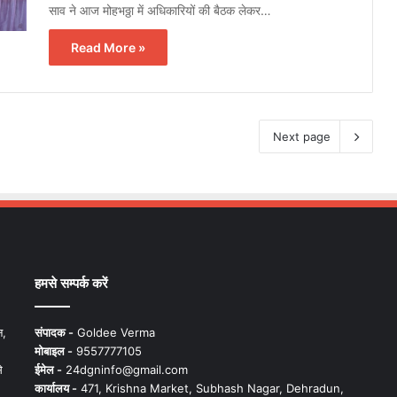
साव ने आज मोहभठ्ठा में अधिकारियों की बैठक लेकर…
Read More »
Next page
हमसे सम्पर्क करें
न,
संपादक -
Goldee Verma
मोबाइल -
9557777105
े
ईमेल -
24dgninfo@gmail.com
कार्यालय -
471, Krishna Market, Subhash Nagar, Dehradun,