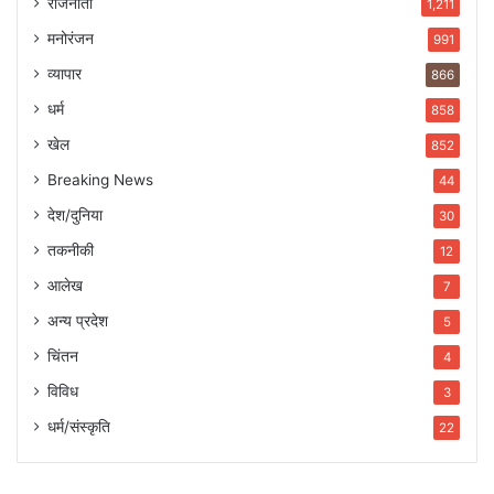
राजनीती
1,211
मनोरंजन
991
व्यापार
866
धर्म
858
खेल
852
Breaking News
44
देश/दुनिया
30
तकनीकी
12
आलेख
7
अन्य प्रदेश
5
चिंतन
4
विविध
3
धर्म/संस्कृति
22