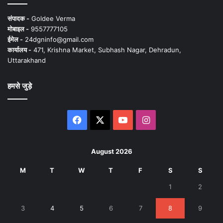
संपादक -
Goldee Verma
मोबाइल -
9557777105
ईमेल -
24dgninfo@gmail.com
कार्यालय -
471, Krishna Market, Subhash Nagar, Dehradun,
Uttarakhand
हमसे जुड़े
Facebook
X
YouTube
Instagram
August 2026
M
T
W
T
F
S
S
1
2
3
4
5
6
7
8
9