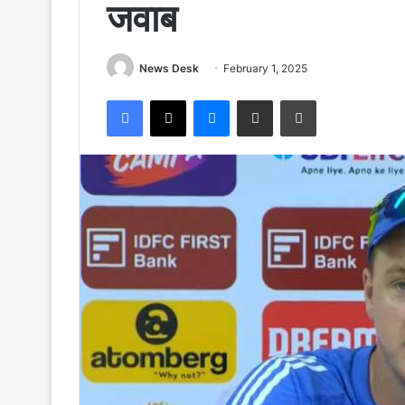
जवाब
News Desk
February 1, 2025
Facebook
X
Messenger
Share via Email
Print