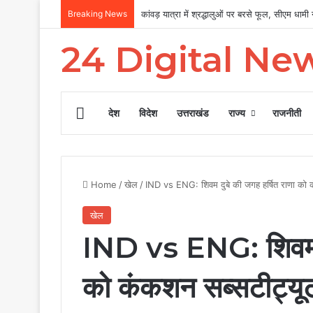
Breaking News
कांवड़ यात्रा में श्रद्धालुओं पर बरसे फूल, सीएम धामी ने
24 Digital Ne
Home
देश
विदेश
उत्तराखंड
राज्य
राजनीती
Home
/
खेल
/
IND vs ENG: शिवम दुबे की जगह हर्षित राणा को कंक
खेल
IND vs ENG: शिवम दु
को कंकशन सब्सटीट्यूट प