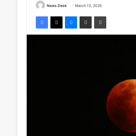
News Desk
March 13, 2025
Facebook
X
Messenger
Share via Email
Print