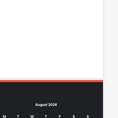
August 2026
M
T
W
T
F
S
S