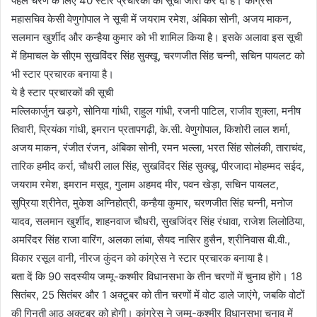
पहले चरण के लिए 40 स्टार प्रचारकों की सूची जारी कर दी है। कांग्रेस
महासचिव केसी वेणुगोपाल ने सूची में जयराम रमेश, अंबिका सोनी, अजय माकन,
सलमान खुर्शीद और कन्हैया कुमार को भी शामिल किया है। इसके अलावा इस सूची
में हिमाचल के सीएम सुखविंदर सिंह सुक्खू, चरणजीत सिंह चन्नी, सचिन पायलट को
भी स्टार प्रचारक बनाया है।
ये है स्टार प्रचारकों की सूची
मल्लिकार्जुन खड़गे, सोनिया गांधी, राहुल गांधी, रजनी पाटिल, राजीव शुक्ला, मनीष
तिवारी, प्रियंका गांधी, इमरान प्रतापगढ़ी, के.सी. वेणुगोपाल, किशोरी लाल शर्मा,
अजय माकन, रंजीत रंजन, अंबिका सोनी, रमन भल्ला, भरत सिंह सोलंकी, ताराचंद,
तारिक हमीद कर्रा, चौधरी लाल सिंह, सुखविंदर सिंह सुक्खू, पीरजादा मोहम्मद सईद,
जयराम रमेश, इमरान मसूद, गुलाम अहमद मीर, पवन खेड़ा, सचिन पायलट,
सुप्रिया श्रीनेत, मुकेश अग्निहोत्री, कन्हैया कुमार, चरणजीत सिंह चन्नी, मनोज
यादव, सलमान खुर्शीद, शाहनवाज चौधरी, सुखजिंदर सिंह रंधावा, राजेश लिलोठिया,
अमरिंदर सिंह राजा वारिंग, अलका लांबा, सैयद नासिर हुसैन, श्रीनिवास बी.वी.,
विकार रसूल वानी, नीरज कुंदन को कांग्रेस ने स्टार प्रचारक बनाया है।
बता दें कि 90 सदस्यीय जम्मू-कश्मीर विधानसभा के तीन चरणों में चुनाव होंगे। 18
सितंबर, 25 सितंबर और 1 अक्टूबर को तीन चरणों में वोट डाले जाएंगे, जबकि वोटों
की गिनती आठ अक्टूबर को होगी। कांग्रेस ने जम्मू-कश्मीर विधानसभा चुनाव में