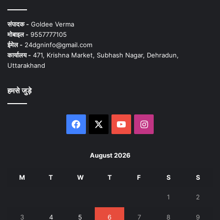
संपादक -
Goldee Verma
मोबाइल -
9557777105
ईमेल -
24dgninfo@gmail.com
कार्यालय -
471, Krishna Market, Subhash Nagar, Dehradun,
Uttarakhand
हमसे जुड़े
Facebook
X
YouTube
Instagram
August 2026
M
T
W
T
F
S
S
1
2
3
4
5
6
7
8
9