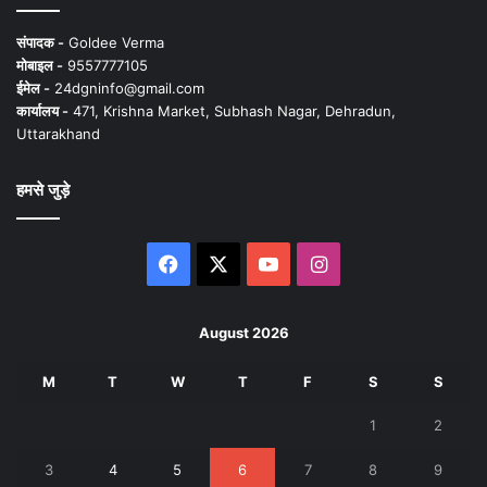
संपादक -
Goldee Verma
मोबाइल -
9557777105
ईमेल -
24dgninfo@gmail.com
कार्यालय -
471, Krishna Market, Subhash Nagar, Dehradun,
Uttarakhand
हमसे जुड़े
Facebook
X
YouTube
Instagram
August 2026
M
T
W
T
F
S
S
1
2
3
4
5
6
7
8
9