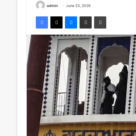
admin
June 23, 2026
Facebook
X
Messenger
Share via Email
Print