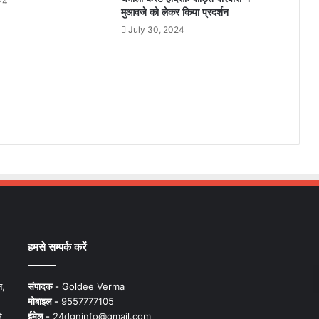
24
मुआवजे को लेकर किया प्रदर्शन
July 30, 2024
हमसे सम्पर्क करें
न,
संपादक -
Goldee Verma
मोबाइल -
9557777105
े
ईमेल -
24dgninfo@gmail.com