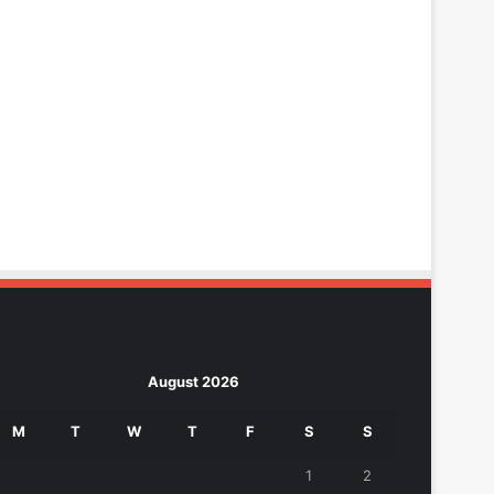
August 2026
M
T
W
T
F
S
S
1
2